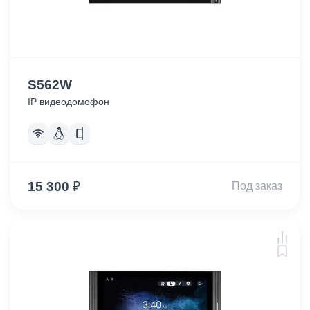
S562W
IP видеодомофон
15 300
₽
Под заказ