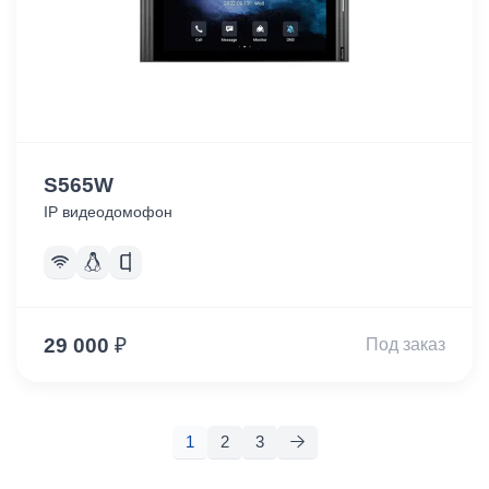
S565W
IP видеодомофон
29 000
₽
Под заказ
1
2
3