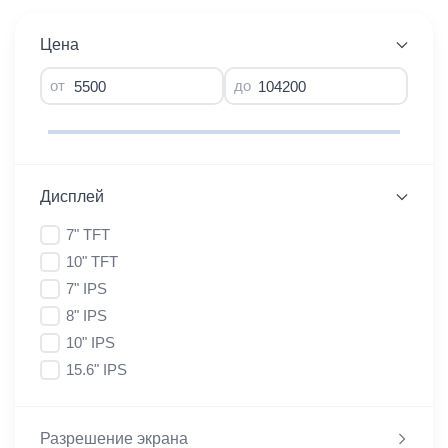
Цена
от
до
Дисплей
7" TFT
10" TFT
7" IPS
8" IPS
10" IPS
15.6" IPS
Разрешение экрана