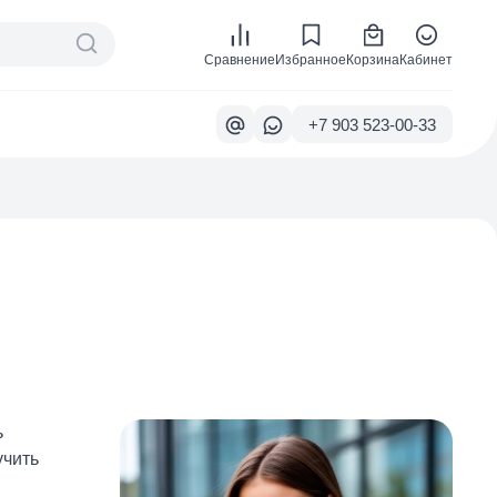
Сравнение
Избранное
Корзина
Кабинет
+7 903
523-00-33
ь
учить