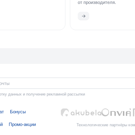
от производителя.
иться
Ознакомиться
отку данных
и получение рекламной рассылки
ат
Бонусы
ой
Промо-акции
Технологические партнёры ко